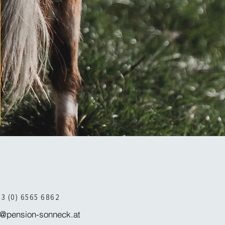
43 (0) 6565 6862
o@pension-sonneck.at